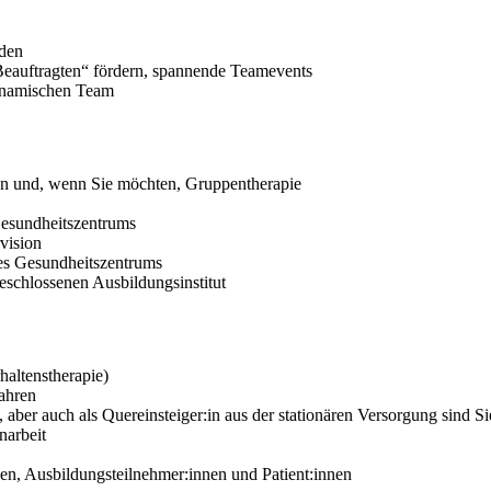
rden
-Beauftragten“ fördern, spannende Teamevents
dynamischen Team
n und, wenn Sie möchten, Gruppentherapie
Gesundheitszentrums
vision
des Gesundheitszentrums
schlossenen Ausbildungsinstitut
altenstherapie)
ahren
ber auch als Quereinsteiger:in aus der stationären Versorgung sind S
narbeit
en, Ausbildungsteilnehmer:innen und Patient:innen