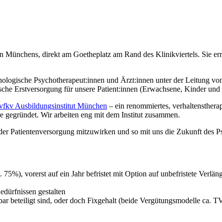
en Münchens, direkt am Goetheplatz am Rand des Klinikviertels. Sie 
hologische Psychotherapeut:innen und Ärzt:innen unter der Leitung v
sche Erstversorgung für unsere Patient:innen (Erwachsene, Kinder und 
vfkv Ausbildungsinstitut München
– ein renommiertes, verhaltenstherape
de gegründet. Wir arbeiten eng mit dem Institut zusammen.
 der Patientenversorgung mitzuwirken und so mit uns die Zukunft des 
 75%), vorerst auf ein Jahr befristet mit Option auf unbefristete Verlä
edürfnissen gestalten
ar beteiligt sind, oder doch Fixgehalt (beide Vergütungsmodelle ca.