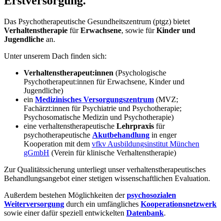
Erstversorgung.
Das Psychotherapeutische Gesundheitszentrum (ptgz) bietet
Verhaltenstherapie
für
Erwachsene
, sowie für
Kinder und
Jugendliche
an.
Unter unserem Dach finden sich:
Verhaltenstherapeut:innen
(Psychologische
Psychotherapeut:innen für Erwachsene, Kinder und
Jugendliche)
ein
Medizinisches Versorgungszentrum
(MVZ;
Fachärzt:innen für Psychiatrie und Psychotherapie;
Psychosomatische Medizin und Psychotherapie)
eine verhaltenstherapeutische
Lehrpraxis
für
psychotherapeutische
Akutbehandlung
in enger
Kooperation mit dem
vfkv Ausbildungsinstitut München
gGmbH
(Verein für klinische Verhaltenstherapie)
Zur Qualitätssicherung unterliegt unser verhaltenstherapeutisches
Behandlungsangebot einer stetigen wissenschaftlichen Evaluation.
Außerdem bestehen Möglichkeiten der
psychosozialen
Weiterversorgung
durch ein umfängliches
Kooperationsnetzwerk
sowie einer dafür speziell entwickelten
Datenbank
.