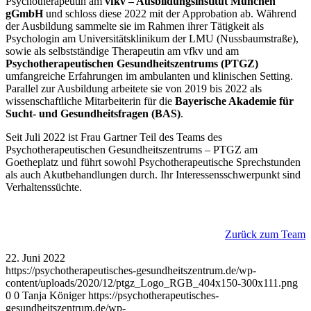
Psychotherapeutin am
vfkv – Ausbildungsinstitut München
gGmbH
und schloss diese 2022 mit der Approbation ab. Während
der Ausbildung sammelte sie im Rahmen ihrer Tätigkeit als
Psychologin am Universitätsklinikum der LMU (Nussbaumstraße),
sowie als selbstständige Therapeutin am vfkv und am
Psychotherapeutischen Gesundheitszentrums (PTGZ)
umfangreiche Erfahrungen im ambulanten und klinischen Setting.
Parallel zur Ausbildung arbeitete sie von 2019 bis 2022 als
wissenschaftliche Mitarbeiterin für die
Bayerische Akademie für
Sucht- und Gesundheitsfragen (BAS)
.
Seit Juli 2022 ist Frau Gartner Teil des Teams des
Psychotherapeutischen Gesundheitszentrums – PTGZ am
Goetheplatz und führt sowohl Psychotherapeutische Sprechstunden
als auch Akutbehandlungen durch. Ihr Interessensschwerpunkt sind
Verhaltenssüchte.
Zurück zum Team
22. Juni 2022
https://psychotherapeutisches-gesundheitszentrum.de/wp-
content/uploads/2020/12/ptgz_Logo_RGB_404x150-300x111.png
0
0
Tanja Königer
https://psychotherapeutisches-
gesundheitszentrum.de/wp-