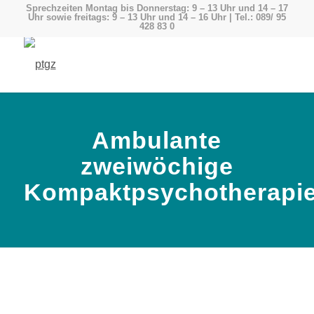
Sprechzeiten Montag bis Donnerstag: 9 – 13 Uhr und 14 – 17
Uhr sowie freitags: 9 – 13 Uhr und 14 – 16 Uhr | Tel.: 089/ 95
428 83 0
Ambulante
zweiwöchige
Kompaktpsychotherapi